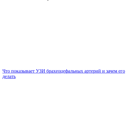
Что показывает УЗИ брахеоцефальных артерий и зачем его
делать