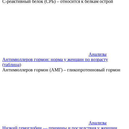
С-реактивный белок (СРБ) – относится к белкам острой
Анализы
Антимюллеров гормон: норма у женщин по возрасту
(таблица)
Антимюллеров гормон (АМГ) – гликопротеиновый гормон
Анализы
Низкий гемоглобин — причины и последствия у женщин