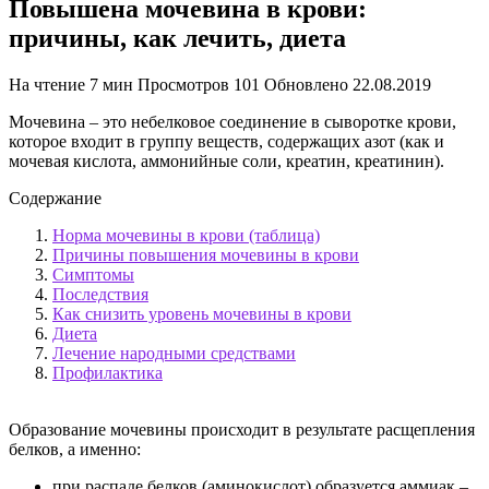
Повышена мочевина в крови:
причины, как лечить, диета
На чтение
7 мин
Просмотров
101
Обновлено
22.08.2019
Мочевина – это небелковое соединение в сыворотке крови,
которое входит в группу веществ, содержащих азот (как и
мочевая кислота, аммонийные соли, креатин, креатинин).
Содержание
Норма мочевины в крови (таблица)
Причины повышения мочевины в крови
Симптомы
Последствия
Как снизить уровень мочевины в крови
Диета
Лечение народными средствами
Профилактика
Образование мочевины происходит в результате расщепления
белков, а именно:
при распаде белков (аминокислот) образуется аммиак –