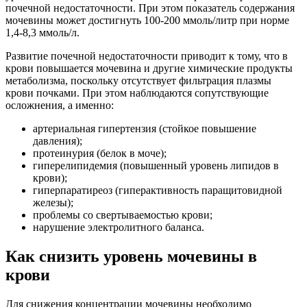
почечной недостаточности. При этом показатель содержания
мочевины может достигнуть 100-200 ммоль/литр при норме
1,4-8,3 ммоль/л.
Развитие почечной недостаточности приводит к тому, что в
крови повышается мочевина и другие химические продукты
метаболизма, поскольку отсутствует фильтрация плазмы
крови почками. При этом наблюдаются сопутствующие
осложнения, а именно:
артериальная гипертензия (стойкое повышение
давления);
протеинурия (белок в моче);
гиперелипидемия (повышенный уровень липидов в
крови);
гиперпаратиреоз (гиперактивность паращитовидной
железы);
проблемы со свертываемостью крови;
нарушение электролитного баланса.
Как снизить уровень мочевины в
крови
Для снижения концентрации мочевины необходимо