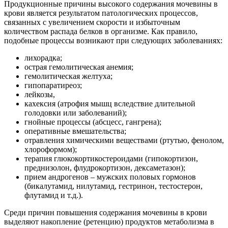
Продукционные причины высокого содержания мочевины в
крови является результатом патологических процессов,
связанных с увеличением скорости и избыточным
количеством распада белков в организме. Как правило,
подобные процессы возникают при следующих заболеваниях:
лихорадка;
острая гемолитическая анемия;
гемолитическая желтуха;
гипопаратиреоз;
лейкозы,
кахексия (атрофия мышц вследствие длительной
голодовки или заболеваний);
гнойные процессы (абсцесс, гангрена);
оперативные вмешательства;
отравления химическими веществами (ртутью, фенолом,
хлороформом);
терапия глюкокортикостероидами (гипокортизон,
преднизолон, флудрокортизон, дексаметазон);
прием андрогенов – мужских половых гормонов
(бикалутамид, нилутамид, гестринон, тестостерон,
флутамид и т.д.).
Среди причин повышения содержания мочевины в крови
выделяют накопление (ретенцию) продуктов метаболизма в