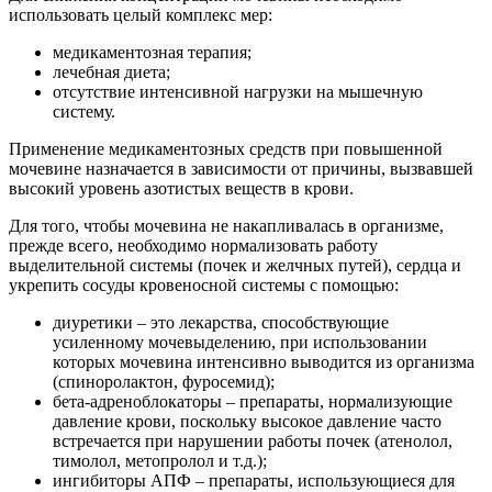
использовать целый комплекс мер:
медикаментозная терапия;
лечебная диета;
отсутствие интенсивной нагрузки на мышечную
систему.
Применение медикаментозных средств при повышенной
мочевине назначается в зависимости от причины, вызвавшей
высокий уровень азотистых веществ в крови.
Для того, чтобы мочевина не накапливалась в организме,
прежде всего, необходимо нормализовать работу
выделительной системы (почек и желчных путей), сердца и
укрепить сосуды кровеносной системы с помощью:
диуретики – это лекарства, способствующие
усиленному мочевыделению, при использовании
которых мочевина интенсивно выводится из организма
(спиноролактон, фуросемид);
бета-адреноблокаторы – препараты, нормализующие
давление крови, поскольку высокое давление часто
встречается при нарушении работы почек (атенолол,
тимолол, метопролол и т.д.);
ингибиторы АПФ – препараты, использующиеся для