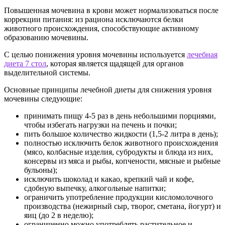
Повышенная мочевина в крови может нормализоваться после
коррекции питания: из рациона исключаются белки
животного происхождения, способствующие активному
образованию мочевины.
С целью понижения уровня мочевины используется
лечебная
диета 7 стол
, которая является щадящей для органов
выделительной системы.
Основные принципы лечебной диеты для снижения уровня
мочевины следующие:
принимать пищу 4-5 раз в день небольшими порциями,
чтобы избегать нагрузки на печень и почки;
пить большое количество жидкости (1,5-2 литра в день);
полностью исключить белок животного происхождения
(мясо, колбасные изделия, субродукты и блюда из них,
консервы из мяса и рыбы, копчености, мясные и рыбные
бульоны);
исключить шоколад и какао, крепкий чай и кофе,
сдобную выпечку, алкогольные напитки;
ограничить употребление продукции кисломолочного
производства (нежирный сыр, творог, сметана, йогурт) и
яиц (до 2 в неделю);
ограниченно можно употреблять растительное и