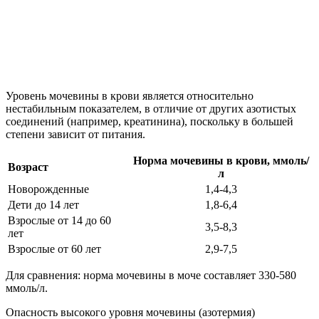
Уровень мочевины в крови является относительно
нестабильным показателем, в отличие от других азотистых
соединений (например, креатинина), поскольку в большей
степени зависит от питания.
Норма мочевины в крови, ммоль/
Возраст
л
Новорожденные
1,4-4,3
Дети до 14 лет
1,8-6,4
Взрослые от 14 до 60
3,5-8,3
лет
Взрослые от 60 лет
2,9-7,5
Для сравнения: норма мочевины в моче составляет 330-580
ммоль/л.
Опасность высокого уровня мочевины (азотермия)