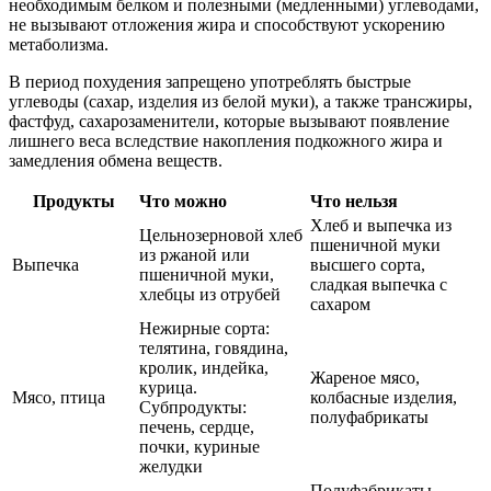
необходимым белком и полезными (медленными) углеводами,
не вызывают отложения жира и способствуют ускорению
метаболизма.
В период похудения запрещено употреблять быстрые
углеводы (сахар, изделия из белой муки), а также трансжиры,
фастфуд, сахарозаменители, которые вызывают появление
лишнего веса вследствие накопления подкожного жира и
замедления обмена веществ.
Продукты
Что можно
Что нельзя
Хлеб и выпечка из
Цельнозерновой хлеб
пшеничной муки
из ржаной или
Выпечка
высшего сорта,
пшеничной муки,
сладкая выпечка с
хлебцы из отрубей
сахаром
Нежирные сорта:
телятина, говядина,
кролик, индейка,
Жареное мясо,
курица.
Мясо, птица
колбасные изделия,
Субпродукты:
полуфабрикаты
печень, сердце,
почки, куриные
желудки
Полуфабрикаты,