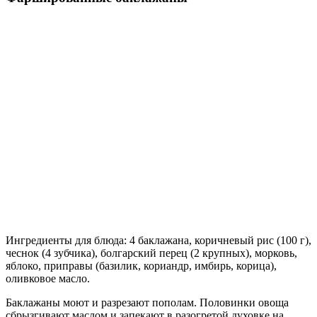
Ингредиенты для блюда: 4 баклажана, коричневый рис (100 г),
чеснок (4 зубчика), болгарский перец (2 крупных), морковь,
яблоко, приправы (базилик, кориандр, имбирь, корица),
оливковое масло.
Баклажаны моют и разрезают пополам. Половинки овоща
сбрызгивают маслом и запекают в разогретой духовке на