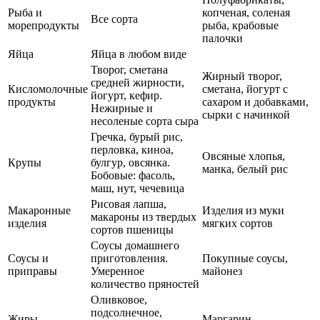
Рыба и
копченая, соленая
Все сорта
морепродукты
рыба, крабовые
палочки
Яйца
Яйца в любом виде
Творог, сметана
Жирный творог,
средней жирности,
Кисломолочные
сметана, йогурт с
йогурт, кефир.
продукты
сахаром и добавками,
Нежирные и
сырки с начинкой
несоленые сорта сыра
Гречка, бурый рис,
перловка, киноа,
Овсяные хлопья,
Крупы
булгур, овсянка.
манка, белый рис
Бобовые: фасоль,
маш, нут, чечевица
Рисовая лапша,
Макаронные
Изделия из муки
макароны из твердых
изделия
мягких сортов
сортов пшеницы
Соусы домашнего
Соусы и
приготовления.
Покупные соусы,
приправы
Умеренное
майонез
количество пряностей
Оливковое,
подсолнечное,
Жиры
Маргарин