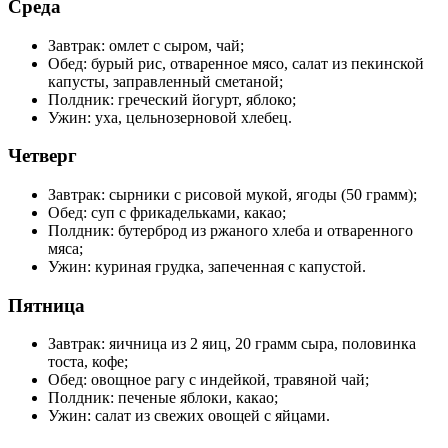
Среда
Завтрак: омлет с сыром, чай;
Обед: бурый рис, отваренное мясо, салат из пекинской
капусты, заправленный сметаной;
Полдник: греческий йогурт, яблоко;
Ужин: уха, цельнозерновой хлебец.
Четверг
Завтрак: сырники с рисовой мукой, ягоды (50 грамм);
Обед: суп с фрикадельками, какао;
Полдник: бутерброд из ржаного хлеба и отваренного
мяса;
Ужин: куриная грудка, запеченная с капустой.
Пятница
Завтрак: яичница из 2 яиц, 20 грамм сыра, половинка
тоста, кофе;
Обед: овощное рагу с индейкой, травяной чай;
Полдник: печеные яблоки, какао;
Ужин: салат из свежих овощей с яйцами.